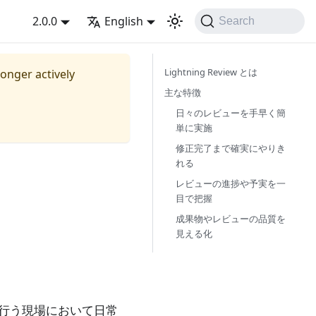
2.0.0
English
Search
Lightning Review とは
longer actively
主な特徴
日々のレビューを手早く簡
単に実施
修正完了まで確実にやりき
れる
レビューの進捗や予実を一
目で把握
成果物やレビューの品質を
見える化
行う現場において日常