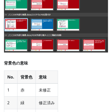
背景色の意味
No.
背景色
意味
1
赤
未修正
2
緑
修正済み